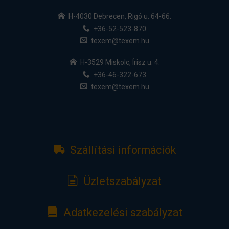
H-4030 Debrecen, Rigó u. 64-66.
+36-52-523-870
texem@texem.hu
H-3529 Miskolc, Írisz u. 4.
+36-46-322-673
texem@texem.hu
Szállítási információk
Üzletszabályzat
Adatkezelési szabályzat