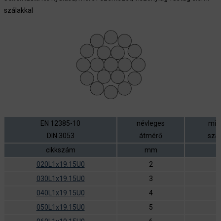
szálakkal
EN 12385-10
névleges
min
DIN 3053
átmérő
szak
cikkszám
mm
020L1x19.15U0
2
030L1x19.15U0
3
040L1x19.15U0
4
1
050L1x19.15U0
5
2