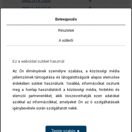
060L1x19.15U0
6
2
080L1x19.15U0
8
5
100L1x19.15U0
10
8
Beleegyezés
120L1x19.15U0
12
Részletek
140L1x19.15U0
14
A sütikről
160L1x19.15U0
16
A cikkszámokra kattintva a termék(ek) az ajánlatkérés menüben list
Ez a weboldal sütiket használ
Megjegyzések:
Az Ön élményének személyre szabása, a közösségi média
- a megadott értékekhez képest a különböző gyártóknál eltérések
jellemzőinek támogatása és látogatottságunk alapos elemzése
lehetségesek
érdekében sütiket használunk. Továbbá, információkat osztunk
- szakítóerők vonatkozásában a tényleges szakítóerő meghaladja a
meg a honlap használatáról a közösségi média, hirdetési és
elemzői partnereinkkel, akik összevonhatják ezen adatokat
szabványos minimális értéket
azokkal az információkkal, amelyeket Ön az ő szolgáltatásaik
- saját tömeg esetében a gyártási paraméterek is befolyásolják a
igénybevétele során szolgáltatott nekik..
megadott értékeket, ezért ezek tájékoztató adatok
Vissza
Testre szabás ►