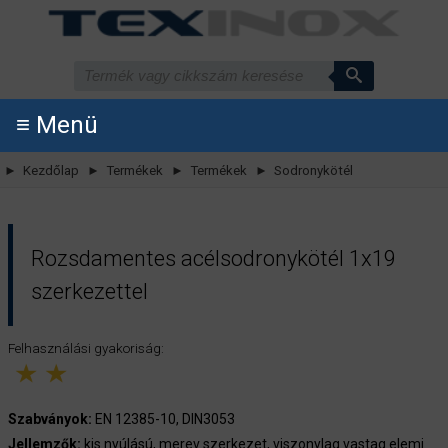
≡ Menü
► Kezdőlap
► Termékek
► Termékek
► Sodronykötél
Rozsdamentes acélsodronykötél 1x19
szerkezettel
Felhasználási gyakoriság:
S
zabványok:
EN 12385-10, DIN3053
Jellemzők:
kis nyúlású, merev szerkezet, viszonylag vastag elemi