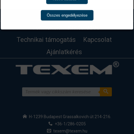
Összes engedélyezése
Termékek
Kivitelezés
Technikai támogatás
Kapcsolat
Ajánlatkérés
H-1239 Budapest Grassalkovich út 214-216.
+36-1/286-0205
texem@texem.hu