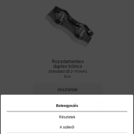
Rozsdamentes
duplex bilincs
Standard (Ø 2-10 mm)
Eco
részletek
Beleegyezés
Részletek
A sütikről