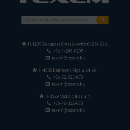
H-1239 Budapest Grassalkovich út 214-216.
+36-1/286-0205
texem@texem.hu
H-4030 Debrecen, Rigó u. 64-66.
+36-52-523-870
texem@texem.hu
H-3529 Miskolc, Írisz u. 4.
+36-46-322-673
texem@texem.hu