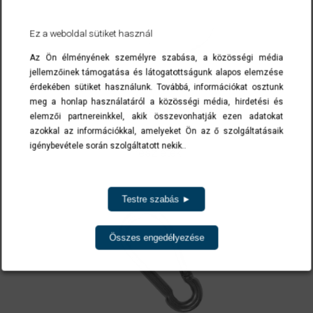
Ez a weboldal sütiket használ
Az Ön élményének személyre szabása, a közösségi média
jellemzőinek támogatása és látogatottságunk alapos elemzése
Rozsdamentes
érdekében sütiket használunk. Továbbá, információkat osztunk
S - horog
meg a honlap használatáról a közösségi média, hirdetési és
Premium
elemzői partnereinkkel, akik összevonhatják ezen adatokat
azokkal az információkkal, amelyeket Ön az ő szolgáltatásaik
igénybevétele során szolgáltatott nekik..
részletek
Testre szabás ►
Összes engedélyezése