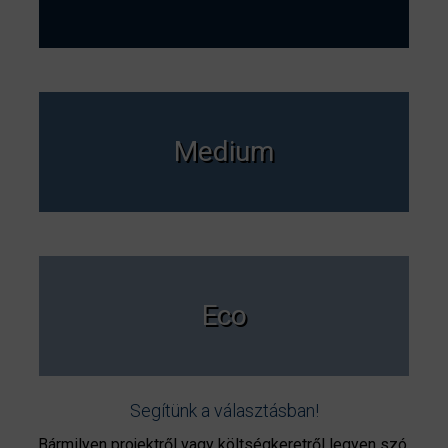
Medium
Eco
Segítünk a választásban!
Bármilyen projektről vagy költségkeretről legyen szó,