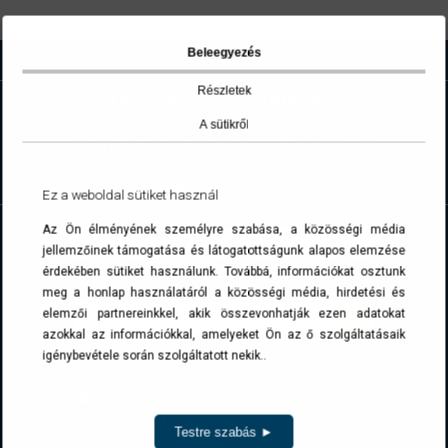
Beleegyezés
Részletek
Termékek
Kivitelezés
A sütikről
Technikai támogatás
Kapcsolat
Ajánlatkérés
Ez a weboldal sütiket használ
Az Ön élményének személyre szabása, a közösségi média
jellemzőinek támogatása és látogatottságunk alapos elemzése
érdekében sütiket használunk. Továbbá, információkat osztunk
meg a honlap használatáról a közösségi média, hirdetési és
elemzői partnereinkkel, akik összevonhatják ezen adatokat
azokkal az információkkal, amelyeket Ön az ő szolgáltatásaik
igénybevétele során szolgáltatott nekik..
H-1239 Budapest Grassalkovich út 214-216.
+36-1/286-0205
Testre szabás ►
texem@texem.hu