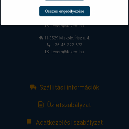
Összes engedélyezése
H-4030 Debrecen, Rigó u. 64-66.
+36-52-523-870
texem@texem.hu
H-3529 Miskolc, Írisz u. 4.
+36-46-322-673
texem@texem.hu
Szállítási információk
Üzletszabályzat
Adatkezelési szabályzat