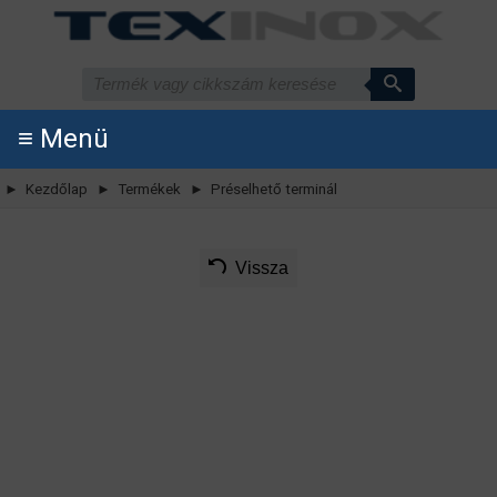
≡ Menü
► Kezdőlap
► Termékek
► Préselhető terminál
Vissza