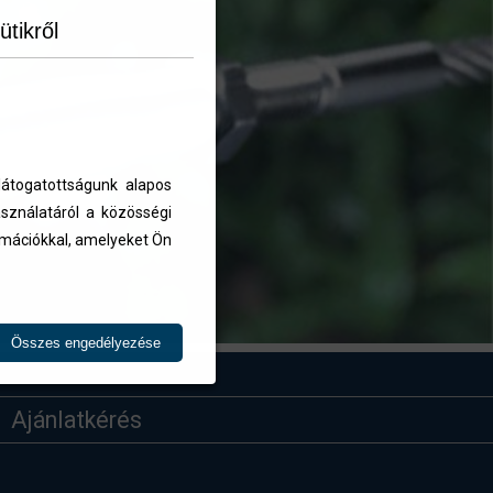
ütikről
átogatottságunk alapos
sználatáról a közösségi
ormációkkal, amelyeket Ön
Összes engedélyezése
Ajánlatkérés