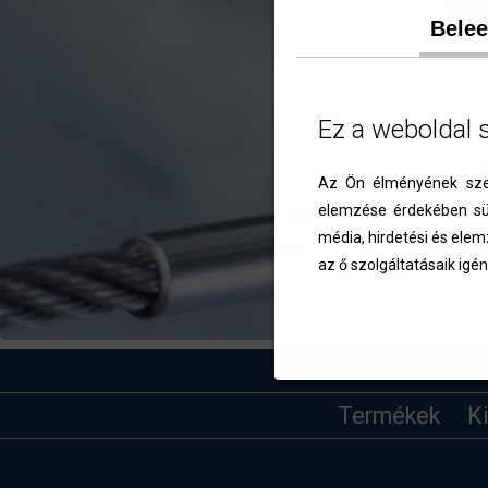
Bele
Ez a weboldal 
Az Ön élményének szem
elemzése érdekében süt
média, hirdetési és elem
az ő szolgáltatásaik igén
Termékek
K