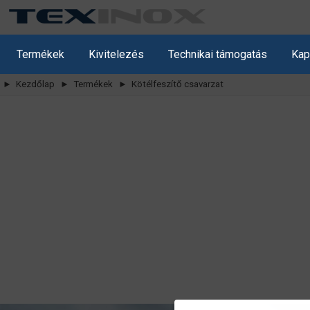
Termékek
Kivitelezés
Technikai támogatás
Kap
► Kezdőlap
► Termékek
► Kötélfeszítő csavarzat