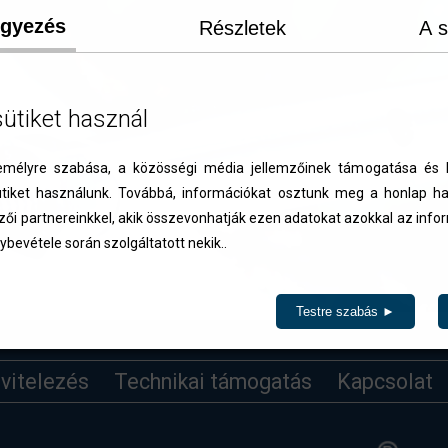
egyezés
Részletek
A s
sütiket használ
élyre szabása, a közösségi média jellemzőinek támogatása és l
iket használunk. Továbbá, információkat osztunk meg a honlap ha
zői partnereinkkel, akik összevonhatják ezen adatokat azokkal az inf
ybevétele során szolgáltatott nekik..
Testre szabás ►
ivitelezés
Technikai támogatás
Kapcsolat