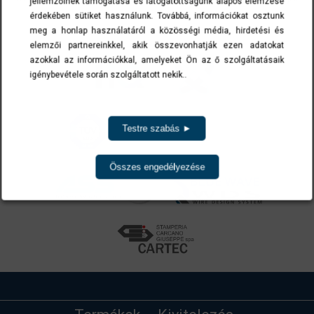
jellemzőinek támogatása és látogatottságunk alapos elemzése
érdekében sütiket használunk. Továbbá, információkat osztunk
meg a honlap használatáról a közösségi média, hirdetési és
elemzői partnereinkkel, akik összevonhatják ezen adatokat
azokkal az információkkal, amelyeket Ön az ő szolgáltatásaik
igénybevétele során szolgáltatott nekik..
Testre szabás ►
Összes engedélyezése