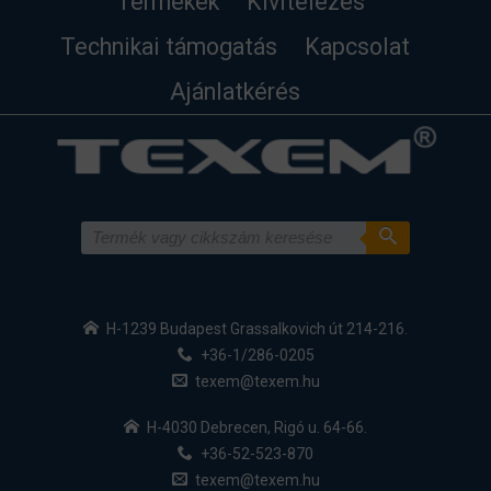
Termékek
Kivitelezés
Technikai támogatás
Kapcsolat
Ajánlatkérés
H-1239 Budapest Grassalkovich út 214-216.
+36-1/286-0205
texem@texem.hu
H-4030 Debrecen, Rigó u. 64-66.
+36-52-523-870
texem@texem.hu